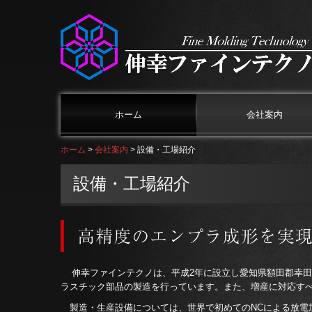
ホーム
会社案内
ホーム
会社案内
設備・工場紹介
経営理念・代表者
設備・工場紹介
設備・工場紹介
伸幸ファインテクノは、平成2年に設立し愛知県額田郡幸田
ラスチック部品の製造を行っています。また、増産に対応すべく
製造・生産設備については、世界で初めてのNCによる放電