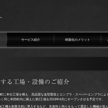
サービス紹介
樹脂化のメリット
一貫対応
最適なご提案
高品質・高精度
エンプラと一般樹脂
対応素材
依頼先・相談先の選び方
町に本社工場を構え、高品質な金型製造とエンプラ・スーパーエンプラによ
同じ幸田町内に構えた第2工場を2019年4月にオープンさせる予定です。
加工機を創業当初に導入するなど、先進性と拘りをもって選定した機械が並